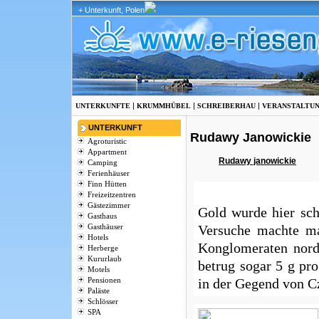
+ Unterkunft, Polen
|
|
|
UNTERKUNFTE
KRUMMHÜBEL
SCHREIBERHAU
VERANSTALTU
UNTERKUNFT
Rudawy Janowickie
Agroturistic
Appartment
Rudawy janowickie
Camping
Ferienhäuser
Finn Hütten
Freizeitzentren
Gästezimmer
Gold wurde hier sch
Gasthaus
Versuche machte m
Gasthäuser
Hotels
Konglomeraten nord-
Herberge
Kururlaub
betrug sogar 5 g p
Motels
in der Gegend von C
Pensionen
Paläste
Schlösser
SPA