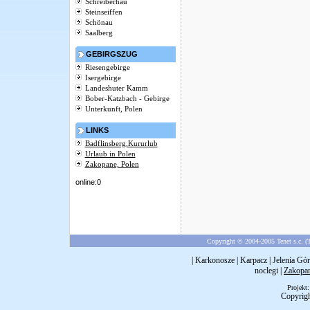
Schreiberhau
Steinseiffen
Schönau
Saalberg
GEBIRGSZUG
Riesengebirge
Isergebirge
Landeshuter Kamm
Bober-Katzbach - Gebirge
Unterkunft, Polen
LINKS
Badflinsberg,Kururlub
Urlaub in Polen
Zakopane, Polen
online:0
Copyright © 2004-2005 Tenet s.c. (T
|
Karkonosze
|
Karpacz
|
Jelenia Gór
noclegi
|
Zakopa
Projekt
Copyrig