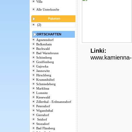
Villa
Alle Unterkunfte
Paketen
(2)
ORTSCHAFTEN
Agnetendorf
Bolkenhain
Buchwald
Linki:
Bad Warmbrunn
www.kamienna-g
Schömberg
Greiffenberg
Gajowka
Jannowitz
Hirschberg
Krummhübel
Schmiedeberg
Marklissa
Lomnitz
Kiesewald
Zillerthal - Erdmannsdorf
Petersdorf
Wigandsthal
Giersdorf
Seidorf
Stonsdorf
Bad Flinsberg