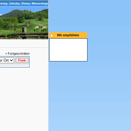
nstag: Jakuba, Sławy, Wincentego
Wir empfehlen
+ Fortgeschritten