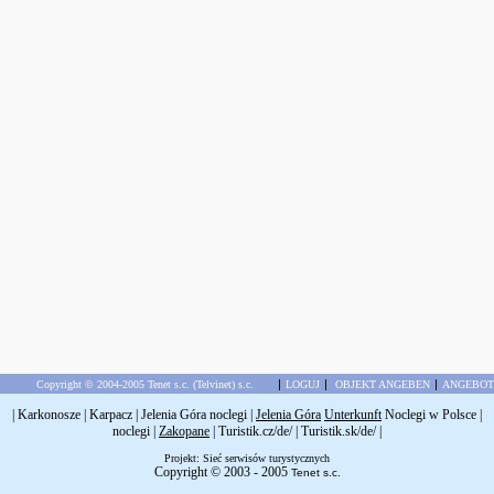
|
|
|
Copyright © 2004-2005 Tenet s.c. (Telvinet) s.c.
LOGUJ
OBJEKT ANGEBEN
ANGEBOT
|
Karkonosze
|
Karpacz
|
Jelenia Góra noclegi
|
Jelenia Góra
Unterkunft
Noclegi w Polsce
|
noclegi
|
Zakopane
|
Turistik.cz/de/
|
Turistik.sk/de/
|
Projekt: Sieć serwisów turystycznych
Copyright © 2003 - 2005
Tenet s.c.