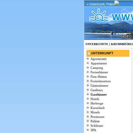
+ Unterkunft, Polen
|
UNTERKUNFTE
KRUMMHÜBE
UNTERKUNFT
Agroturistic
Appartment
Camping
Ferienhäuser
Finn Hütten
Freizeitzentren
Gästezimmer
Gasthaus
Gasthäuser
Hotels
Herberge
Kururlaub
Motels
Pensionen
Paläste
Schlösser
SPA