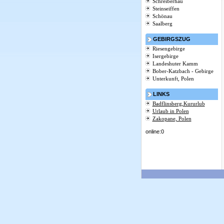
Schreiberhau
Steinseiffen
Schönau
Saalberg
GEBIRGSZUG
Riesengebirge
Isergebirge
Landeshuter Kamm
Bober-Katzbach - Gebirge
Unterkunft, Polen
LINKS
Badflinsberg,Kururlub
Urlaub in Polen
Zakopane, Polen
online:0