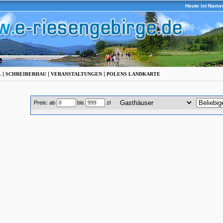
Heute ist Name
|
|
|
L
SCHREIBERHAU
VERANSTALTUNGEN
POLENS LANDKARTE
Preis: ab
bis
zł