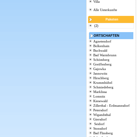
Villa
Alle Unterkunfte
Paketen
(2)
ORTSCHAFTEN
Agnetendorf
Bolkenhain
Buchwald
Bad Warmbrunn
Schömberg
Greiffenberg
Gajowka
Jannowitz
Hirschberg
Krummhübel
Schmiedeberg
Marklissa
Lomnitz
Kiesewald
Zillerthal - Erdmannsdorf
Petersdorf
Wigandsthal
Giersdorf
Seidorf
Stonsdorf
Bad Flinsberg