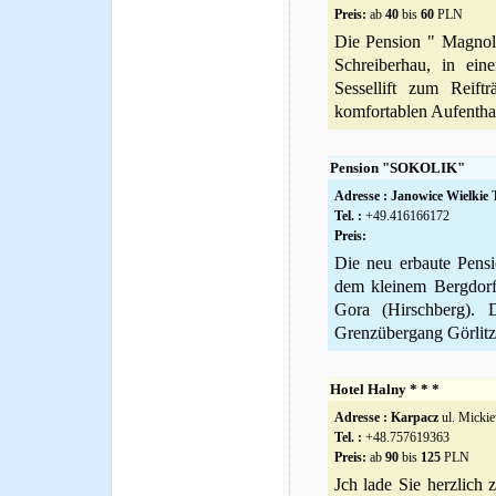
Preis:
ab
40
bis
60
PLN
Die Pension " Magnol
Schreiberhau, in ei
Sessellift zum Reift
komfortablen Aufenthalt
Pension "SOKOLIK"
Adresse :
Janowice Wielkie
T
Tel. :
+49.416166172
Preis:
Die neu erbaute Pens
dem kleinem Bergdorf
Gora (Hirschberg).
Grenzübergang Görlitz 
Hotel Halny * * *
Adresse :
Karpacz
ul. Mickie
Tel. :
+48.757619363
Preis:
ab
90
bis
125
PLN
Jch lade Sie herzlich