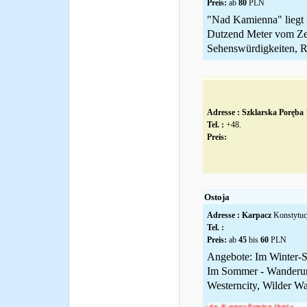
Preis:
ab
80
PLN
"Nad Kamienna" liegt i
Dutzend Meter vom Zen
Sehenswürdigkeiten, Re
Adresse :
Szklarska Poręba
1
Tel. :
+48.
Preis:
Ostoja
Adresse :
Karpacz
Konstytuc
Tel. :
Preis:
ab
45
bis
60
PLN
Angebote: Im Winter-S
Im Sommer - Wanderun
Westerncity, Wilder Wass
Wir laden Sie ein -Karpacz Pension Ostoja