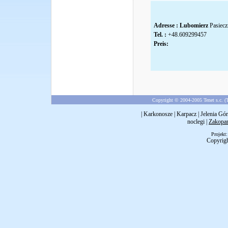
Adresse :
Lubomierz
Pasiecz
Tel. :
+48.609299457
Preis:
Copyright © 2004-2005 Tenet s.c. (T
|
Karkonosze
|
Karpacz
|
Jelenia Gór
noclegi
|
Zakopa
Projekt
Copyrig