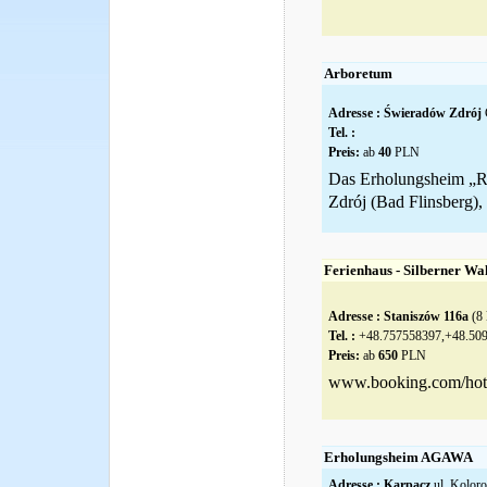
Arboretum
Adresse :
Świeradów Zdrój
Tel. :
Preis:
ab
40
PLN
Das Erholungsheim „R
Zdrój (Bad Flinsberg),
Ferienhaus - Silberner Wa
Adresse :
Staniszów 116a
(8 
Tel. :
+48.757558397,+48.50
Preis:
ab
650
PLN
www.booking.com/hotel/
Erholungsheim AGAWA
Adresse :
Karpacz
ul. Kolor