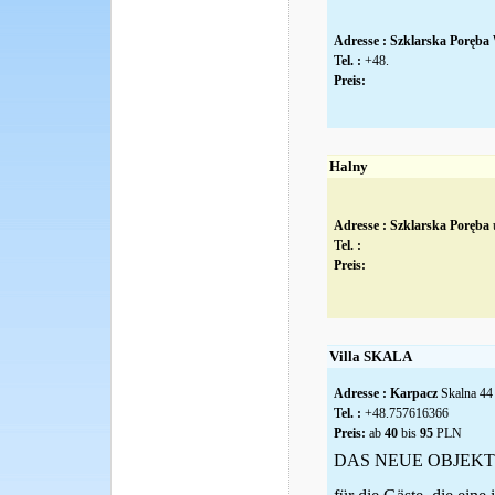
Adresse :
Szklarska Poręba
Tel. :
+48.
Preis:
Halny
Adresse :
Szklarska Poręba
u
Tel. :
Preis:
Villa SKALA
Adresse :
Karpacz
Skalna 44
Tel. :
+48.757616366
Preis:
ab
40
bis
95
PLN
DAS NEUE OBJEKT