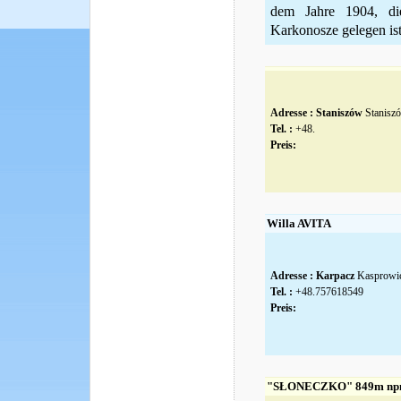
dem Jahre 1904, di
Karkonosze gelegen ist,
Adresse :
Staniszów
Stanisz
Tel. :
+48.
Preis:
Willa AVITA
Adresse :
Karpacz
Kasprowic
Tel. :
+48.757618549
Preis:
"SŁONECZKO" 849m n