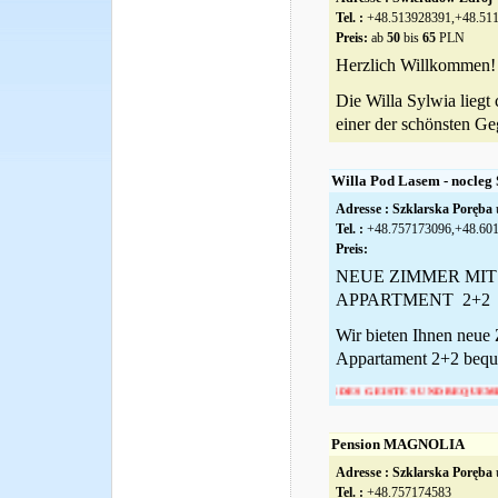
Tel. :
+48.513928391,+48.51
Preis:
ab
50
bis
65
PLN
Herzlich Willkommen!
Die Willa Sylwia liegt
einer der schönsten Geg
Willa Pod Lasem - nocleg
Adresse :
Szklarska Poręba
u
Tel. :
+48.757173096,+48.60
Preis:
NEUE ZIMMER MI
APPARTMENT 2+2
Wir bieten Ihnen neue
Appartament 2+2 beque
US FRIEDEN DES GEISTES UND BEQUEMLICHKEIT IN
Pension MAGNOLIA
Adresse :
Szklarska Poręba
u
Tel. :
+48.757174583