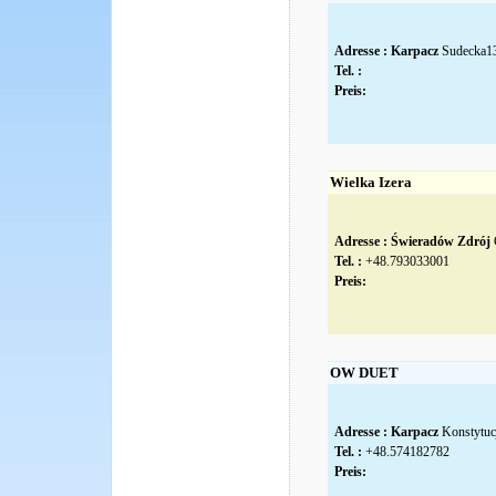
Adresse :
Karpacz
Sudecka
Tel. :
Preis:
Wielka Izera
Adresse :
Świeradów Zdrój
Tel. :
+48.793033001
Preis:
OW DUET
Adresse :
Karpacz
Konstytuc
Tel. :
+48.574182782
Preis: