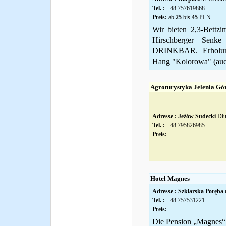
Tel. :
+48.757619868
Preis:
ab
25
bis
45
PLN
Wir bieten 2,3-Bettz
Hirschberger Senke
DRINKBAR. Erholu
Hang "Kolorowa" (auch
Agroturystyka Jelenia Gó
Adresse :
Jeżów Sudecki
Dłu
Tel. :
+48.795826985
Preis:
Hotel Magnes
Adresse :
Szklarska Poręba
u
Tel. :
+48.757531221
Preis:
Die Pension „Magnes“ i