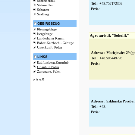
Schreiberhau
Tel. :
+48.757172302
Steinseiffen
Preis:
Schönau
Saalberg
GEBIRGSZUG
Riesengebirge
Isergebirge
Agroturistik "Sokolik"
Landeshuter Kamm
Bober-Katzbach - Gebirge
Unterkunft, Polen
Adresse :
Maciejowiec 29 (
LINKS
Tel. :
+48.505449796
Badflinsberg,Kururlub
Preis:
Urlaub in Polen
Zakopane, Polen
online:0
Adresse :
Szklarska Poręba
Tel. :
+48.
Preis: