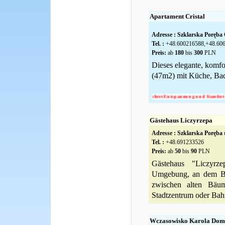
Apartament Cristal
Adresse :
Szklarska Poręba
G
Tel. :
+48.600216588,+48.60
Preis:
ab
180
bis
300
PLN
Dieses elegante, komfo
(47m2) mit Küche, B
Das alles versichert Entspannung und Komfort für alle Liebha
Gästehaus Liczyrzepa
Adresse :
Szklarska Poręba
u
Tel. :
+48.691233526
Preis:
ab
50
bis
90
PLN
Gästehaus "Liczyrze
Umgebung, an dem Bac
zwischen alten Bäum
Stadtzentrum oder Bahn
Wczasowisko Karola Domk