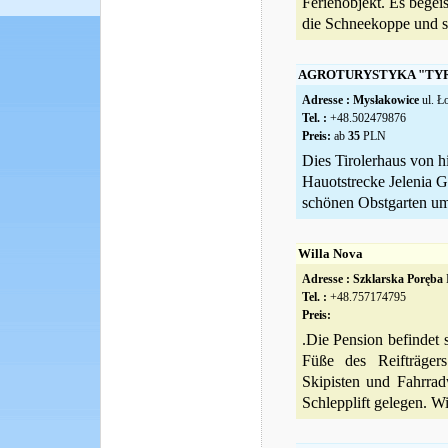
Ferienobjekt. Es begei
die Schneekoppe und se
AGROTURYSTYKA "TY
Adresse :
Mysłakowice
ul. Ł
Tel. :
+48.502479876
Preis:
ab
35
PLN
Dies Tirolerhaus von hi
Hauotstrecke Jelenia G
schönen Obstgarten umg
Willa Nova
Adresse :
Szklarska Poręba
Tel. :
+48.757174795
Preis:
.Die Pension befindet 
Füße des Reifträger
Skipisten und Fahrra
Schlepplift gelegen. Wir