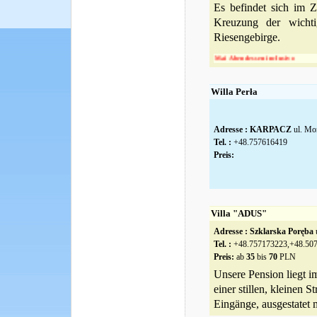
Es befindet sich im 
Kreuzung der wichti
Riesengebirge.
Promotion im Mai Abendessen inclusive.
Willa Perła
Adresse :
KARPACZ
ul. Mo
Tel. :
+48.757616419
Preis:
Villa "ADUS"
Adresse :
Szklarska Poręba
u
Tel. :
+48.757173223,+48.50
Preis:
ab
35
bis
70
PLN
Unsere Pension liegt i
einer stillen, kleinen
Eingänge, ausgestatet 