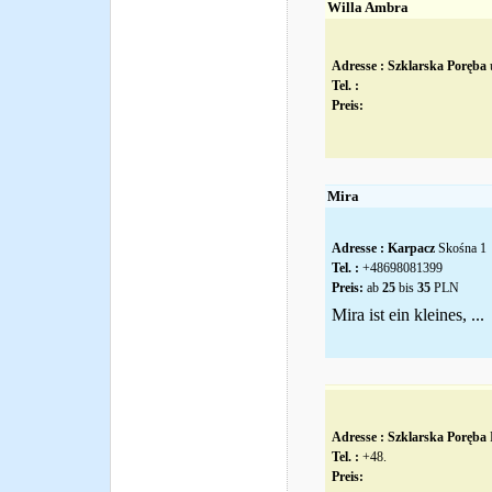
Willa Ambra
Adresse :
Szklarska Poręba
u
Tel. :
Preis:
Mira
Adresse :
Karpacz
Skośna 1
Tel. :
+48698081399
Preis:
ab
25
bis
35
PLN
Mira ist ein kleines, ...
Adresse :
Szklarska Poręba
F
Tel. :
+48.
Preis: