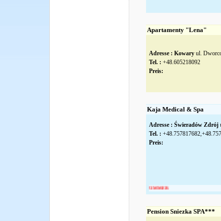
Apartamenty "Lena"
Adresse :
Kowary
ul. Dworc
Tel. :
+48.605218092
Preis:
Kaja Medical & Spa
Adresse :
Świeradów Zdrój
u
Tel. :
+48.757817682,+48.75
Preis:
Pension Sniezka SPA***