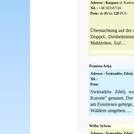
Adresse :
Karpacz
ul. Karko
Tel. :
+48.503187141
Preis:
ab
45
bis
120
PLN
Übernachtung auf der 
Doppel-, Dreibettzimm
Mahlzeiten. Auf ...
Pension Arka
Adresse :
Świeradów Zdrój
u
Tel. :
Preis:
Swieradów Zdrój wur
Kurorte" genannt. Der 
am Fussriesen gebirge,
Wäldern umgeben. ...
Willa Sylwia
Adresse :
Świeradów Zdrój