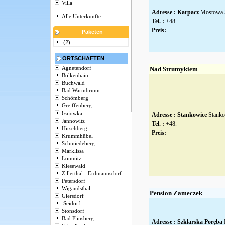
Villa
Adresse :
Karpacz
Mostowa 
Alle Unterkunfte
Tel. :
+48.
Preis:
Paketen
(2)
ORTSCHAFTEN
Agnetendorf
Nad Strumykiem
Bolkenhain
Buchwald
Bad Warmbrunn
Schömberg
Greiffenberg
Gajowka
Adresse :
Stankowice
Stanko
Jannowitz
Tel. :
+48.
Hirschberg
Preis:
Krummhübel
Schmiedeberg
Marklissa
Lomnitz
Kiesewald
Zillerthal - Erdmannsdorf
Petersdorf
Wigandsthal
Pension Zameczek
Giersdorf
Seidorf
Stonsdorf
Bad Flinsberg
Adresse :
Szklarska Poręba