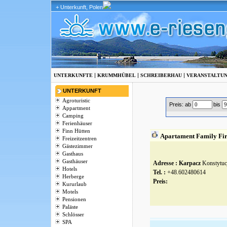
+ Unterkunft, Polen
|
|
|
UNTERKUNFTE
KRUMMHÜBEL
SCHREIBERHAU
VERANSTALTU
UNTERKUNFT
Agroturistic
Preis: ab
bis
Appartment
Camping
Ferienhäuser
Finn Hütten
Apartament Family Fir
Freizeitzentren
Gästezimmer
Gasthaus
Gasthäuser
Adresse :
Karpacz
Konstytucj
Hotels
Tel. :
+48.602480614
Herberge
Preis:
Kururlaub
Motels
Pensionen
Paläste
Schlösser
SPA