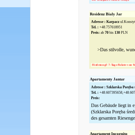
Residenz Bialy Jar
Adresse :
Karpacz
ul.Konstyt
Tel. :
+48.757618951
Preis:
ab
70
bis
130
PLN
>Das stilvolle, wu
Super Urlaub Förderung!! 7-Tage-Pakete von 940 zł
Apartamenty Jantar
Adresse :
Szklarska Poręba
u
Tel. :
+48.607395658,+48.60
Preis:
Das Gebäude liegt in e
(Szklarska Poręba śred
des gesamten Riesengeb
Apartament Incognito