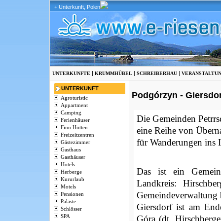
+ Unterkunft, Polen
|
|
|
UNTERKUNFTE
KRUMMHÜBEL
SCHREIBERHAU
VERANSTALTU
UNTERKUNFT
Podgórzyn - Giersdor
Agroturistic
Appartment
Camping
Die Gemeinden Petrrs
Ferienhäuser
Finn Hütten
eine Reihe von Übern
Freizeitzentren
für Wanderungen ins I
Gästezimmer
Gasthaus
Gasthäuser
Hotels
Das ist ein Gemein
Herberge
Kururlaub
Landkreis: Hirschbe
Motels
Gemeindeverwaltung b
Pensionen
Paläste
Giersdorf
ist am Ende
Schlösser
SPA
Góra (dt. Hirschberg