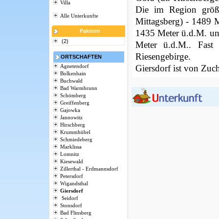
Villa
Die im Region größt
Alle Unterkunfte
Mittagsberg) - 1489 
1435 Meter ü.d.M. und
Paketen
(2)
Meter ü.d.M.. Fast
Riesengebirge.
ORTSCHAFTEN
Giersdorf
ist von Zuch
Agnetendorf
Bolkenhain
Buchwald
Bad Warmbrunn
Schömberg
Greiffenberg
Gajowka
Jannowitz
Hirschberg
Krummhübel
Schmiedeberg
Marklissa
Lomnitz
Kiesewald
Zillerthal - Erdmannsdorf
Petersdorf
Wigandsthal
Giersdorf
Seidorf
Stonsdorf
Bad Flinsberg