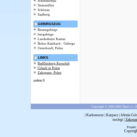
Schreiberhau
Steinseiffen
Schönau
Saalberg
GEBIRGSZUG
Riesengebirge
Isergebirge
Landeshuter Kamm
Bober-Katzbach - Gebirge
Unterkunft, Polen
LINKS
Badflinsberg,Kururlub
Urlaub in Polen
Zakopane, Polen
online:0
Copyright © 2004-2005 Tenet s.c. (T
|
Karkonosze
|
Karpacz
|
Jelenia Gór
noclegi
|
Zakopa
Projekt
Copyrig