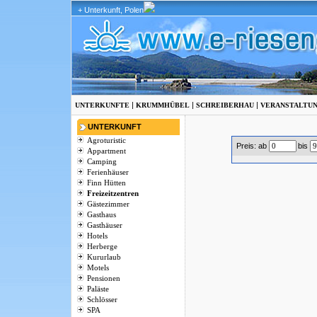
+ Unterkunft, Polen
|
|
|
UNTERKUNFTE
KRUMMHÜBEL
SCHREIBERHAU
VERANSTALTU
UNTERKUNFT
Agroturistic
Preis: ab
bis
Appartment
Camping
Ferienhäuser
Finn Hütten
Freizeitzentren
Gästezimmer
Gasthaus
Gasthäuser
Hotels
Herberge
Kururlaub
Motels
Pensionen
Paläste
Schlösser
SPA