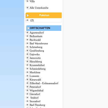
Villa
Alle Unterkunfte
Paketen
(2)
ORTSCHAFTEN
Agnetendorf
Bolkenhain
Buchwald
Bad Warmbrunn
Schömberg
Greiffenberg
Gajowka
Jannowitz
Hirschberg
Krummhübel
Schmiedeberg
Marklissa
Lomnitz
Kiesewald
Zillerthal - Erdmannsdorf
Petersdorf
Wigandsthal
Giersdorf
Seidorf
Stonsdorf
Bad Flinsberg