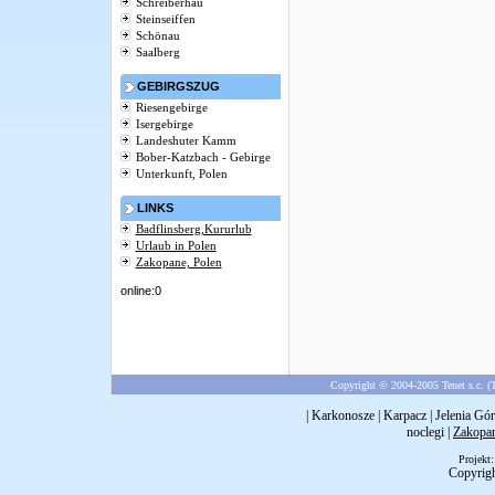
Schreiberhau
Steinseiffen
Schönau
Saalberg
GEBIRGSZUG
Riesengebirge
Isergebirge
Landeshuter Kamm
Bober-Katzbach - Gebirge
Unterkunft, Polen
LINKS
Badflinsberg,Kururlub
Urlaub in Polen
Zakopane, Polen
online:0
Copyright © 2004-2005 Tenet s.c. (T
|
Karkonosze
|
Karpacz
|
Jelenia Gór
noclegi
|
Zakopa
Projekt
Copyrig