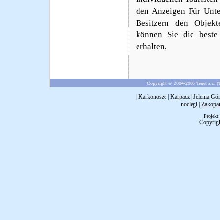
den Anzeigen Für Unte
Besitzern den Objekt
können Sie die beste
erhalten.
Copyright © 2004-2005 Tenet s.c. (T
|
Karkonosze
|
Karpacz
|
Jelenia Gór
noclegi
|
Zakopa
Projekt
Copyrig