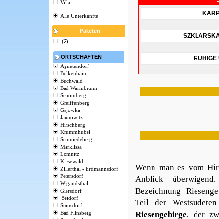
Villa
KARP
Alle Unterkunfte
Paketen
SZKLARSK
(2)
ORTSCHAFTEN
RUHIGE
Agnetendorf
Bolkenhain
Buchwald
Bad Warmbrunn
Schömberg
Greiffenberg
Gajowka
Jannowitz
Hirschberg
Krummhübel
Schmiedeberg
Marklissa
Lomnitz
Kiesewald
Wenn man es vom Hirsc
Zillerthal - Erdmannsdorf
Petersdorf
Anblick überwigend
Wigandsthal
Bezeichnung 
Riesenge
Giersdorf
Seidorf
Teil der Westsudeten 
Stonsdorf
Riesengebirge
, der zw
Bad Flinsberg