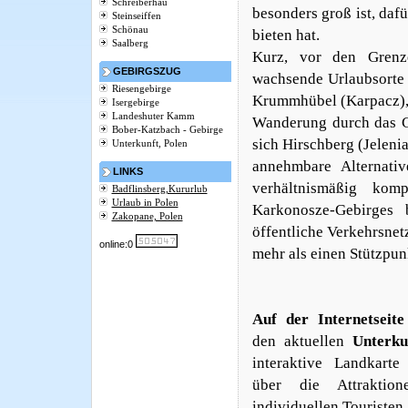
Schreiberhau
besonders groß ist, daf
Steinseiffen
Schönau
bieten hat.
Saalberg
Kurz, vor den Grenz
GEBIRGSZUG
wachsende Urlaubsorte 
Riesengebirge
Krummhübel
(
Karpacz
)
Isergebirge
Landeshuter Kamm
Wanderung durch das G
Bober-Katzbach - Gebirge
sich Hirschberg (Jeleni
Unterkunft, Polen
annehmbare Alternati
LINKS
verhältnismäßig kom
Badflinsberg,Kururlub
Urlaub in Polen
Karkonosze-Gebirges
Zakopane, Polen
öffentliche Verkehrsnet
online:0
mehr als einen Stützpun
Auf der Internetseit
den aktuellen
Unterku
interaktive Landkarte
über die Attraktion
individuellen Touristen