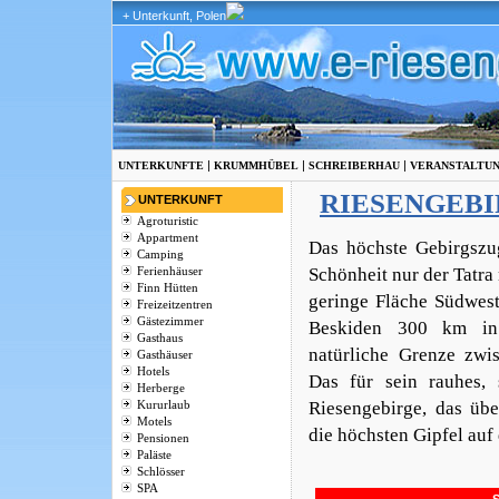
+ Unterkunft, Polen
|
|
|
UNTERKUNFTE
KRUMMHÜBEL
SCHREIBERHAU
VERANSTALTU
RIESENGEB
UNTERKUNFT
Agroturistic
Appartment
Das höchste Gebirgszug
Camping
Schönheit nur der Tatra
Ferienhäuser
Finn Hütten
geringe Fläche Südwest
Freizeitzentren
Gästezimmer
Beskiden 300 km in 
Gasthaus
natürliche Grenze zwi
Gasthäuser
Hotels
Das für sein rauhes, 
Herberge
Riesengebirge, das übe
Kururlaub
Motels
die höchsten Gipfel auf 
Pensionen
Paläste
Schlösser
SPA