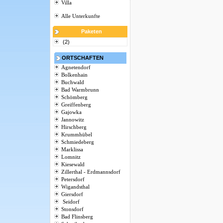
Villa
Alle Unterkunfte
Paketen
(2)
ORTSCHAFTEN
Agnetendorf
Bolkenhain
Buchwald
Bad Warmbrunn
Schömberg
Greiffenberg
Gajowka
Jannowitz
Hirschberg
Krummhübel
Schmiedeberg
Marklissa
Lomnitz
Kiesewald
Zillerthal - Erdmannsdorf
Petersdorf
Wigandsthal
Giersdorf
Seidorf
Stonsdorf
Bad Flinsberg