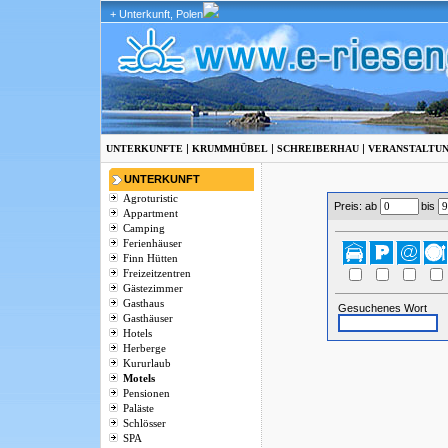
+ Unterkunft, Polen
|
|
|
UNTERKUNFTE
KRUMMHÜBEL
SCHREIBERHAU
VERANSTALTU
UNTERKUNFT
Agroturistic
Preis: ab
bis
Appartment
Camping
Ferienhäuser
Finn Hütten
Freizeitzentren
Gästezimmer
Gasthaus
Gesuchenes Wort
Gasthäuser
Hotels
Herberge
Kururlaub
Motels
Pensionen
Paläste
Schlösser
SPA