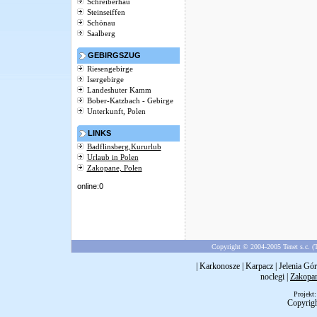
Schreiberhau
Steinseiffen
Schönau
Saalberg
GEBIRGSZUG
Riesengebirge
Isergebirge
Landeshuter Kamm
Bober-Katzbach - Gebirge
Unterkunft, Polen
LINKS
Badflinsberg,Kururlub
Urlaub in Polen
Zakopane, Polen
online:0
Copyright © 2004-2005 Tenet s.c. (T
|
Karkonosze
|
Karpacz
|
Jelenia Gór
noclegi
|
Zakopa
Projekt
Copyrig